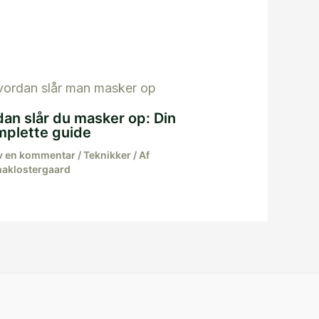
an slår du masker op: Din
mplette guide
v en kommentar
/
Teknikker
/ Af
aklostergaard