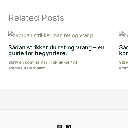
Related Posts
Sådan strikker du ret og vrang – en
Såd
guide for begyndere.
ko
Skriv en kommentar
/
Teknikker
/ Af
Skri
emmaklostergaard
emm