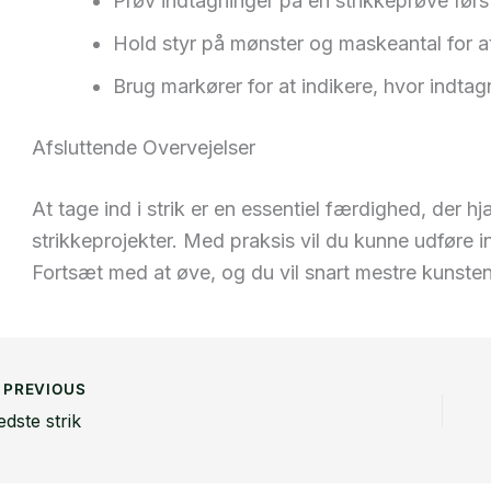
Prøv indtagninger på en strikkeprøve først 
Hold styr på mønster og maskeantal for at
Brug markører for at indikere, hvor indtag
Afsluttende Overvejelser
At tage ind i strik er en essentiel færdighed, der h
strikkeprojekter. Med praksis vil du kunne udføre 
Fortsæt med at øve, og du vil snart mestre kunsten a
PREVIOUS
edste strik