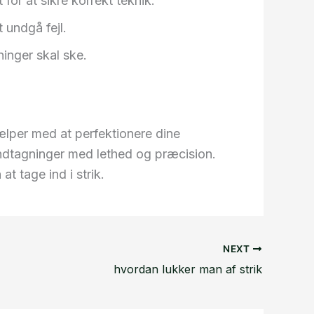
for at sikre korrekt teknik.
 undgå fejl.
ninger skal ske.
jælper med at perfektionere dine
indtagninger med lethed og præcision.
t tage ind i strik.
NEXT
hvordan lukker man af strik