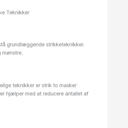
kke Teknikker
orstå grundlæggende strikketeknikker.
g mønstre.
delige teknikker er strik to masker
r hjælper med at reducere antallet af