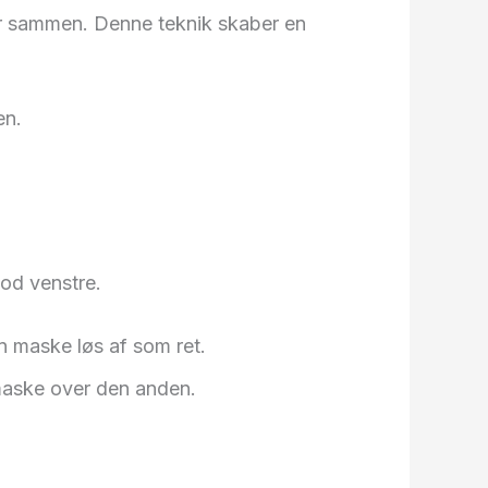
r sammen. Denne teknik skaber en
en.
mod venstre.
n maske løs af som ret.
 maske over den anden.