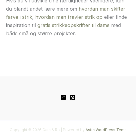
Hvis du vil udvikle dine færdigheder yderligere, kan
du blandt andet lære mere om
hvordan man skifter
farve i strik
,
hvordan man travler strik op
eller finde
inspiration til
gratis strikkeopskrifter til dame
med
både små og større projekter.
Copyright © 2026 Garn & Ro | Powered by
Astra WordPress Tema