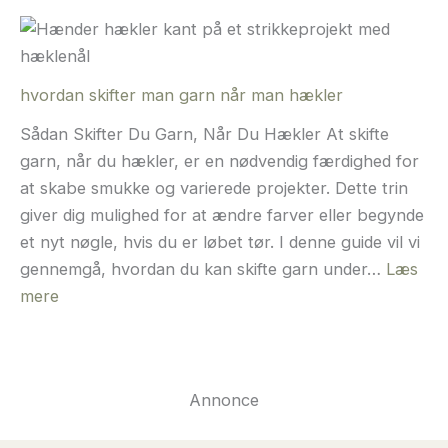
meget
garn
skal
hvordan skifter man garn når man hækler
jeg
bruge
Sådan Skifter Du Garn, Når Du Hækler At skifte
til
garn, når du hækler, er en nødvendig færdighed for
en
at skabe smukke og varierede projekter. Dette trin
sweater
giver dig mulighed for at ændre farver eller begynde
et nyt nøgle, hvis du er løbet tør. I denne guide vil vi
gennemgå, hvordan du kan skifte garn under…
Læs
:
mere
hvordan
skifter
man
Annonce
garn
når