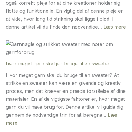
også korrekt pleje for at dine kreationer holder sig
flotte og funktionelle. En vigtig del af denne pleje er
at vide, hvor lang tid strikning skal ligge i blød. I
:
denne artikel vil du finde den nødvendige…
Læs mere
hv
la
tid
sk
hvor meget garn skal jeg bruge til en sweater
str
lig
Hvor meget garn skal du bruge til en sweater? At
i
strikke en sweater kan være en givende og kreativ
bl
proces, men det kræver en præcis forståelse af dine
materialer. En af de vigtigste faktorer er, hvor meget
garn du vil have brug for. Denne artikel vil guide dig
gennem de nødvendige trin for at beregne…
Læs
:
mere
hvor