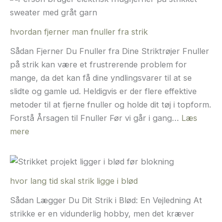
dame
hvordan fjerner man fnuller fra strik
Sådan Fjerner Du Fnuller fra Dine Striktrøjer Fnuller
på strik kan være et frustrerende problem for
mange, da det kan få dine yndlingsvarer til at se
slidte og gamle ud. Heldigvis er der flere effektive
metoder til at fjerne fnuller og holde dit tøj i topform.
Forstå Årsagen til Fnuller Før vi går i gang…
Læs
:
mere
hvordan
fjerner
man
hvor lang tid skal strik ligge i blød
fnuller
fra
Sådan Lægger Du Dit Strik i Blød: En Vejledning At
strik
strikke er en vidunderlig hobby, men det kræver