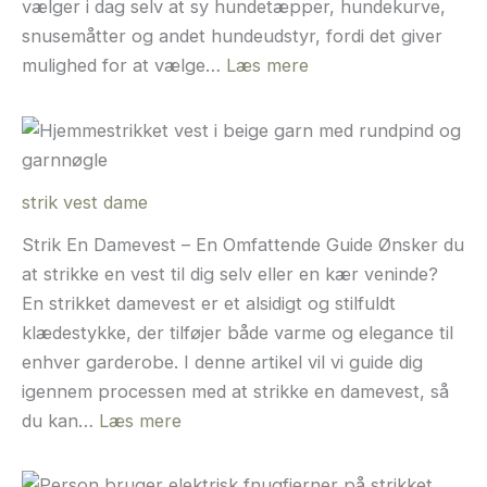
vælger i dag selv at sy hundetæpper, hundekurve,
snusemåtter og andet hundeudstyr, fordi det giver
:
mulighed for at vælge…
Læs mere
Syning
til
hunde
–
strik vest dame
Idéer
til
Strik En Damevest – En Omfattende Guide Ønsker du
hundetæpper,
at strikke en vest til dig selv eller en kær veninde?
hundekurve
En strikket damevest er et alsidigt og stilfuldt
og
klædestykke, der tilføjer både varme og elegance til
hyggelige
enhver garderobe. I denne artikel vil vi guide dig
projekter
igennem processen med at strikke en damevest, så
:
du kan…
Læs mere
strik
vest