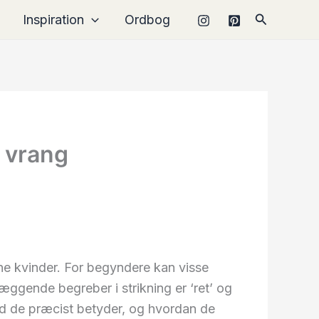
Søg
Inspiration
Ordbog
g vrang
e kvinder. For begyndere kan visse
ggende begreber i strikning er ‘ret’ og
ad de præcist betyder, og hvordan de