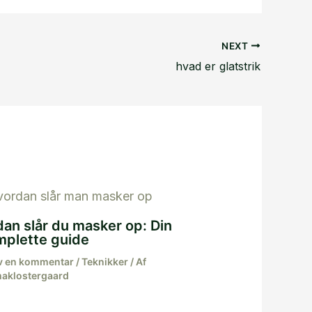
NEXT
hvad er glatstrik
an slår du masker op: Din
mplette guide
v en kommentar
/
Teknikker
/ Af
aklostergaard