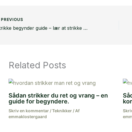
PREVIOUS
Strikke begynder guide – lær at strikke som nybegynder
Related Posts
Sådan strikker du ret og vrang – en
Såd
guide for begyndere.
ko
Skriv en kommentar
/
Teknikker
/ Af
Skri
emmaklostergaard
emm