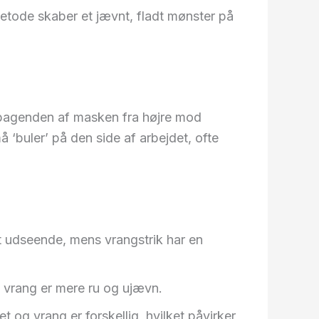
etode skaber et jævnt, fladt mønster på
 i bagenden af masken fra højre mod
‘buler’ på den side af arbejdet, ofte
adt udseende, mens vrangstrik har en
 vrang er mere ru og ujævn.
et og vrang er forskellig, hvilket påvirker