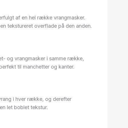
erfulgt af en hel række vrangmasker.
 en tekstureret overflade på den anden.
l ret- og vrangmasker i samme række,
 perfekt til manchetter og kanter.
vrang i hver række, og derefter
n let boblet tekstur.