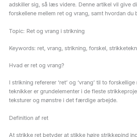
adskiller sig, så læs videre. Denne artikel vil give
forskellene mellem ret og vrang, samt hvordan du b
Topic: Ret og vrang i strikning
Keywords: ret, vrang, strikning, forskel, strikketek
Hvad er ret og vrang?
I strikning refererer ‘ret’ og ‘vrang’ til to forskelli
teknikker er grundelementer i de fleste strikkeproje
teksturer og mønstre i det færdige arbejde.
Definition af ret
At strikke ret betyder at stikke højre strikkepind i