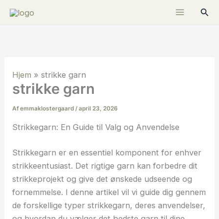
Gå
Søg
til
indholdet
Hjem
»
strikke garn
strikke garn
Af
emmaklostergaard
/
april 23, 2026
Strikkegarn: En Guide til Valg og Anvendelse
Strikkegarn er en essentiel komponent for enhver
strikkeentusiast. Det rigtige garn kan forbedre dit
strikkeprojekt og give det ønskede udseende og
fornemmelse. I denne artikel vil vi guide dig gennem
de forskellige typer strikkegarn, deres anvendelser,
og hvordan du vælger det bedste garn til dine