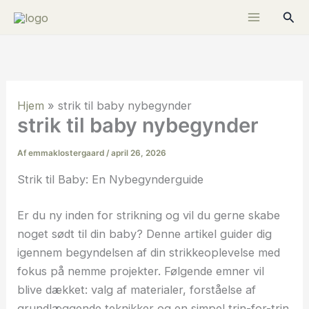
Gå
Søg
til
indholdet
Hjem
»
strik til baby nybegynder
strik til baby nybegynder
Af
emmaklostergaard
/
april 26, 2026
Strik til Baby: En Nybegynderguide
Er du ny inden for strikning og vil du gerne skabe
noget sødt til din baby? Denne artikel guider dig
igennem begyndelsen af din strikkeoplevelse med
fokus på nemme projekter. Følgende emner vil
blive dækket: valg af materialer, forståelse af
grundlæggende teknikker og en simpel trin-for-trin