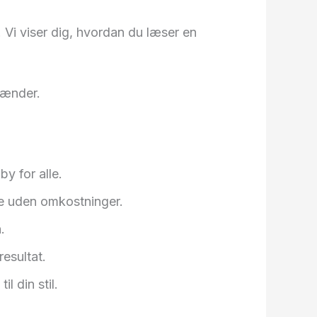
. Vi viser dig, hvordan du læser en
hænder.
y for alle.
ne uden omkostninger.
.
resultat.
l din stil.