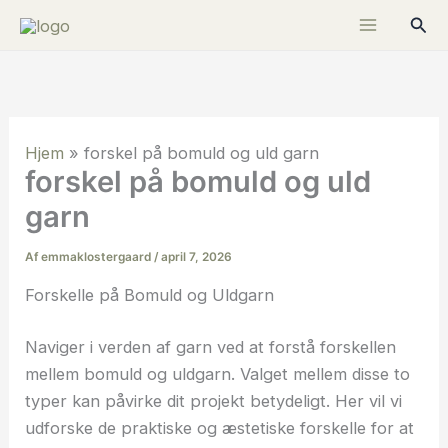
Gå
Søg
til
indholdet
Hjem
»
forskel på bomuld og uld garn
forskel på bomuld og uld
garn
Af
emmaklostergaard
/
april 7, 2026
Forskelle på Bomuld og Uldgarn
Naviger i verden af garn ved at forstå forskellen
mellem bomuld og uldgarn. Valget mellem disse to
typer kan påvirke dit projekt betydeligt. Her vil vi
udforske de praktiske og æstetiske forskelle for at