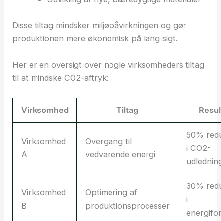
Disse tiltag mindsker miljøpåvirkningen og gør
produktionen mere økonomisk på lang sigt.
Her er en oversigt over nogle virksomheders tiltag
til at mindske CO2-aftryk:
Virksomhed
Tiltag
Resul
50% redu
Virksomhed
Overgang til
i CO2-
A
vedvarende energi
udlednin
30% redu
Virksomhed
Optimering af
i
B
produktionsprocesser
energifo