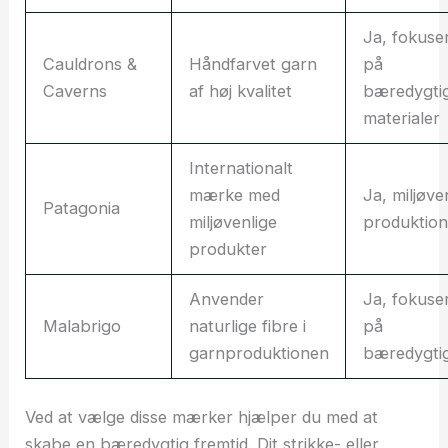
Ja, fokuse
Cauldrons &
Håndfarvet garn
på
Caverns
af høj kvalitet
bæredygti
materialer
Internationalt
mærke med
Ja, miljøve
Patagonia
miljøvenlige
produktion
produkter
Anvender
Ja, fokuse
Malabrigo
naturlige fibre i
på
garnproduktionen
bæredygti
Ved at vælge disse mærker hjælper du med at
skabe en bæredygtig fremtid. Dit strikke- eller