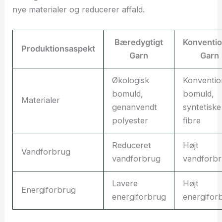
nye materialer og reducerer affald.
Bæredygtigt
Konventio
Produktionsaspekt
Garn
Garn
Økologisk
Konventio
bomuld,
bomuld,
Materialer
genanvendt
syntetiske
polyester
fibre
Reduceret
Højt
Vandforbrug
vandforbrug
vandforb
Lavere
Højt
Energiforbrug
energiforbrug
energifor