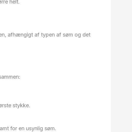
re helt.
mmen, afhængigt af typen af søm og det
r sammen:
ørste stykke.
ramt for en usynlig søm.