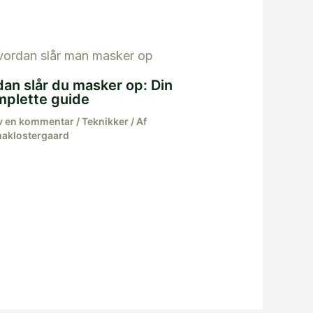
an slår du masker op: Din
mplette guide
v en kommentar
/
Teknikker
/ Af
aklostergaard