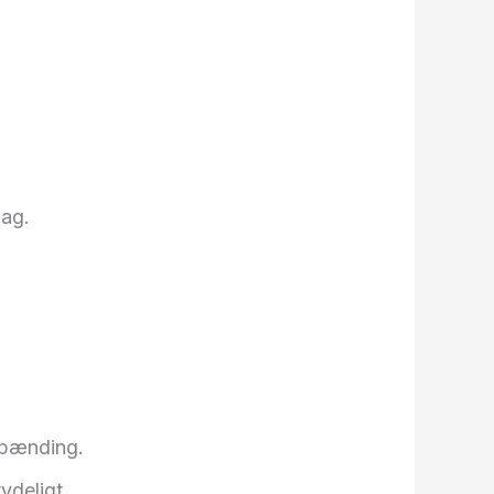
lag.
spænding.
ydeligt.