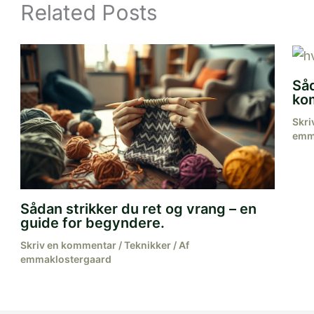
Related Posts
Såd
ko
Skri
emm
Sådan strikker du ret og vrang – en
guide for begyndere.
Skriv en kommentar
/
Teknikker
/ Af
emmaklostergaard