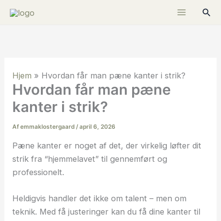
Gå
Søg
til
indholdet
Hjem
»
Hvordan får man pæne kanter i strik?
Hvordan får man pæne
kanter i strik?
Af
emmaklostergaard
/
april 6, 2026
Pæne kanter er noget af det, der virkelig løfter dit
strik fra “hjemmelavet” til gennemført og
professionelt.
Heldigvis handler det ikke om talent – men om
teknik. Med få justeringer kan du få dine kanter til